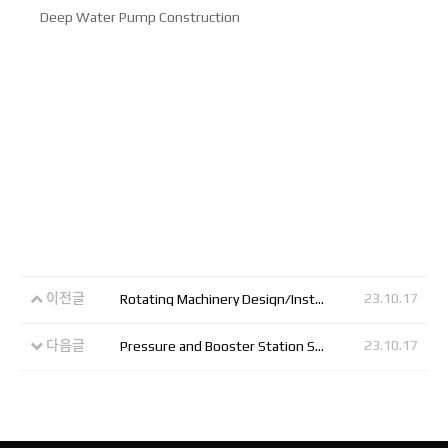
Deep Water Pump Construction
이전글
23.10.17
Rotating Machinery Design/Installation/Delivery/Repair
다음글
23.10.17
Pressure and Booster Station Supply/Installation